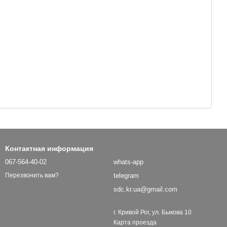
Контактная информация
067-564-40-02
whats-app
telegram
Перезвонить вам?
sdc.kr.ua@gmail.com
г. Кривой Рог, ул. Быкова 10
Карта проезда