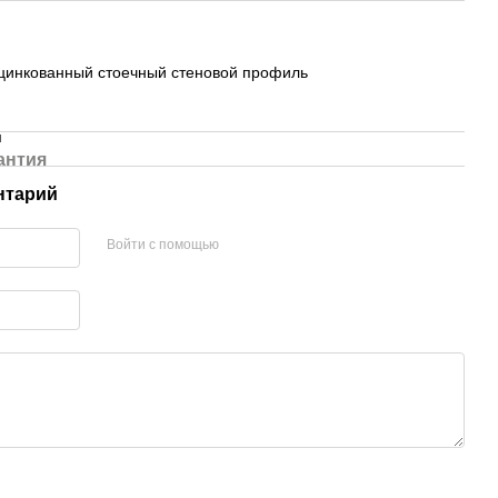
цинкованный стоечный стеновой профиль
м
антия
нтарий
Войти с помощью