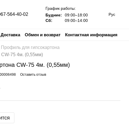
График работы:
067-564-40-02
Рус
Будние:
09:00–18:00
Сб:
09:00–14:00
Доставка
Обмен и возврат
Контактная информация
Профиль для гипсокартона
 CW-75 4м. (0,55мм)
ртона CW-75 4м. (0,55мм)
000006498
Оставить отзыв
е
ится