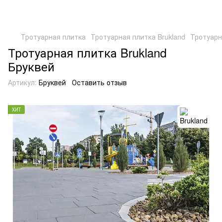
Тротуарная плитка
Тротуарная плитка Brukland
Тротуарн
Тротуарная плитка Brukland
Бруквей
Артикул:
Бруквей
Оставить отзыв
ХИТ