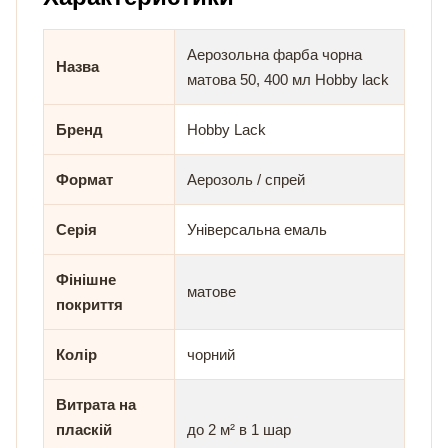
Аерозольна фарба чорна
Назва
матова 50, 400 мл Hobby lack
Бренд
Hobby Lack
Формат
Аерозоль / спрей
Серія
Універсальна емаль
Фінішне
матове
покриття
Колір
чорний
Витрата на
пласкій
до 2 м² в 1 шар