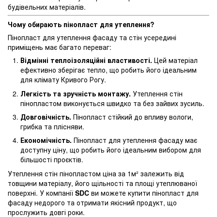
будівельних матеріалів.
Чому обирають пінопласт для утеплення?
Пінопласт для утеплення фасаду та стін усередині
приміщень має багато переваг:
Відмінні теплоізоляційні властивості.
Цей матеріал
ефективно зберігає тепло, що робить його ідеальним
для клімату Кривого Рогу.
Легкість та зручність монтажу.
Утеплення стін
пінопластом виконується швидко та без зайвих зусиль.
Довговічність.
Пінопласт стійкий до впливу вологи,
грибка та плісняви.
Економічність.
Пінопласт для утеплення фасаду має
доступну ціну, що робить його ідеальним вибором для
більшості проєктів.
Утеплення стін пінопластом ціна за 1м² залежить від
товщини матеріалу, його щільності та площі утеплюваної
поверхні. У компанії
SDC
ви можете купити пінопласт для
фасаду недорого та отримати якісний продукт, що
прослужить довгі роки.