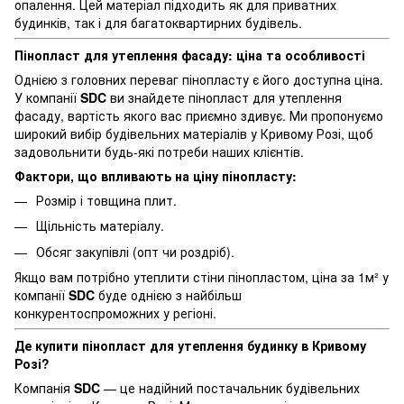
опалення. Цей матеріал підходить як для приватних
будинків, так і для багатоквартирних будівель.
Пінопласт для утеплення фасаду: ціна та особливості
Однією з головних переваг пінопласту є його доступна ціна.
У компанії
SDC
ви знайдете пінопласт для утеплення
фасаду, вартість якого вас приємно здивує. Ми пропонуємо
широкий вибір будівельних матеріалів у Кривому Розі, щоб
задовольнити будь-які потреби наших клієнтів.
Фактори, що впливають на ціну пінопласту:
Розмір і товщина плит.
Щільність матеріалу.
Обсяг закупівлі (опт чи роздріб).
Якщо вам потрібно утеплити стіни пінопластом, ціна за 1м² у
компанії
SDC
буде однією з найбільш
конкурентоспроможних у регіоні.
Де купити пінопласт для утеплення будинку в Кривому
Розі?
Компанія
SDC
— це надійний постачальник будівельних