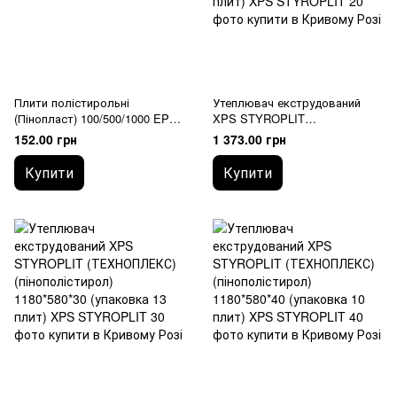
Плити полістирольні
Утеплювач екструдований
(Пінопласт) 100/500/1000 EPS-
XPS STYROPLIT
60 HIRSCH 13 kg/m3
(ТЕХНОПЛЕКС)
152.00 грн
1 373.00 грн
(пінополістирол) 1180*580*20
(упаковка 20 плит)
Купити
Купити