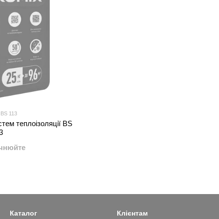
 BS 113
стем теплоізоляції BS
3
очнюйте
Каталог
Клієнтам