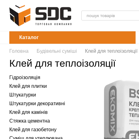
Перейти до основного контенту
Каталог
Головна
Будівельні суміші
Клей для теплоізоляції
Клей для теплоізоляції
Гідроізоляція
Клей для плитки
Штукатурки
Штукатурки декоративні
Клей для камінів
Стяжка цементна
Клей для газобетону
Суміш для утеплювача