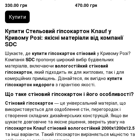
стельовий
стельовий вологостійкий
330.00 грн
470.00 грн
Купити
Купити Стельовий гіпсокартон Knauf у
Кривому Розі: якісні матеріали від компанії
SDC
Шукаєте, де
купити гіпсокартон стіновий
у Кривому Розі?
Компанія
SDC
пропонує широкий вибір будівельних
матеріалів, включаючи
вологостійкий стіновий
гіпсокартон
, який підходить як для житлових, так і для
комерційних приміщень. Дізнайтеся, як вигідно
купити
гіпсокартон недорого
з гарантією якості.
Що таке стіновий гіпсокартон і його особливості?
Стіновий гіпсокартон
— це універсальний матеріал, що
використовується для оздоблення стін, перегородок і
створення складних дизайнерських конструкцій. Якщо ви
шукаєте довговічне та якісне рішення, зверніть увагу на
гіпсокартон Knauf стіновий вологостійкий 2000х1200х12.5
та інші варіанти. Такий гіпсокартон вирізняється міцністю та