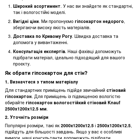
Широкий асортимент
. У нас ви знайдете як стандартні,
так і вологостійкі моделі.
Вигідні ціни
. Ми пропонуємо
гіпсокартон недорого
,
зберігаючи високу якість матеріалів.
Доставка по Кривому Рогу
. Швидка доставка та
допомога у вивантаженні.
Консультація експертів
. Наші фахівці допоможуть
підібрати матеріал, ідеально підходящий для вашого
проєкту.
Як обрати гіпсокартон для стін?
1. Визначтеся з типом матеріалу
Для стандартних приміщень підійде звичайний
стіновий
гіпсокартон
. Для приміщень із підвищеною вологістю
обирайте
гіпсокартон вологостійкий стіновий Knauf
2500x1200x12.5 мм
.
2. Уточніть розміри
Популярні розміри, такі як
2000х1200х12.5
і
2500x1200x12.5
,
підійдуть для більшості завдань. Якщо у вас є особливі
вимоги, наші консультанти допоможуть підібрати