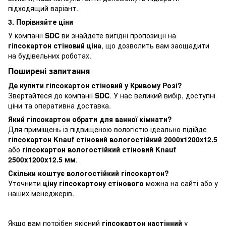
підходящий варіант.
3. Порівняйте ціни
У компанії
SDC
ви знайдете вигідні пропозиції на
гіпсокартон стіновий ціна
, що дозволить вам заощадити
на будівельних роботах.
Поширені запитання
Де купити гіпсокартон стіновий у Кривому Розі?
Звертайтеся до компанії
SDC
. У нас великий вибір, доступні
ціни та оперативна доставка.
Який гіпсокартон обрати для ванної кімнати?
Для приміщень із підвищеною вологістю ідеально підійде
гіпсокартон Knauf стіновий вологостійкий 2000х1200х12.5
або
гіпсокартон вологостійкий стіновий Knauf
2500x1200x12.5 мм
.
Скільки коштує вологостійкий гіпсокартон?
Уточнити
ціну гіпсокартону стінового
можна на сайті або у
наших менеджерів.
Якщо вам потрібен якісний
гіпсокартон настінний
у