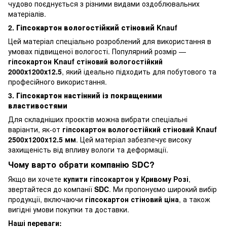
чудово поєднується з різними видами оздоблювальних
матеріалів.
2.
Гіпсокартон вологостійкий стіновий Knauf
Цей матеріал спеціально розроблений для використання в
умовах підвищеної вологості. Популярний розмір —
гіпсокартон Knauf стіновий вологостійкий
2000х1200х12.5
, який ідеально підходить для побутового та
професійного використання.
3.
Гіпсокартон настінний із покращеними
властивостями
Для складніших проєктів можна вибрати спеціальні
варіанти, як-от
гіпсокартон вологостійкий стіновий Knauf
2500x1200x12.5 мм
. Цей матеріал забезпечує високу
захищеність від впливу вологи та деформації.
Чому варто обрати компанію SDC?
Якщо ви хочете
купити гіпсокартон у Кривому Розі
,
звертайтеся до компанії
SDC
. Ми пропонуємо широкий вибір
продукції, включаючи
гіпсокартон стіновий ціна
, а також
вигідні умови покупки та доставки.
Наші переваги: