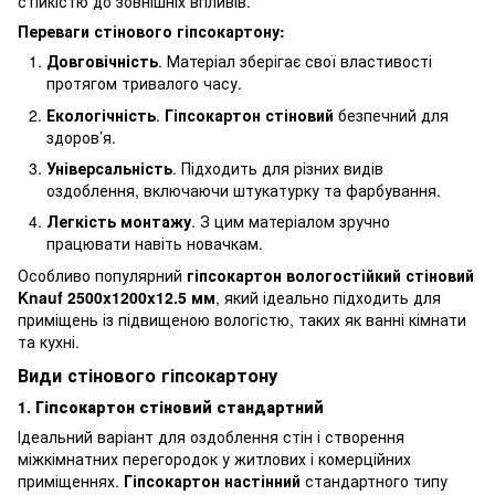
стійкістю до зовнішніх впливів.
Переваги стінового гіпсокартону:
Довговічність
. Матеріал зберігає свої властивості
протягом тривалого часу.
Екологічність
.
Гіпсокартон стіновий
безпечний для
здоров’я.
Універсальність
. Підходить для різних видів
оздоблення, включаючи штукатурку та фарбування.
Легкість монтажу
. З цим матеріалом зручно
працювати навіть новачкам.
Особливо популярний
гіпсокартон вологостійкий стіновий
Knauf 2500x1200x12.5 мм
, який ідеально підходить для
приміщень із підвищеною вологістю, таких як ванні кімнати
та кухні.
Види стінового гіпсокартону
1.
Гіпсокартон стіновий стандартний
Ідеальний варіант для оздоблення стін і створення
міжкімнатних перегородок у житлових і комерційних
приміщеннях.
Гіпсокартон настінний
стандартного типу