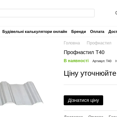
Будівельні калькулятори онлайн
Бренди
Оплата
Дос
Угода користувача
Гарантія
Головна
Профнастил
Профнастил Т40
В наявності
Артикул: Т40
Н
Ціну уточнюйте
Дізнатися ціну