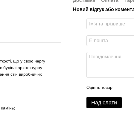
Доставка
Оплата
Гар
Новий відгук або комент
ості, що у свою чергу
є будівлі архітектурну
лення стін виробничих
Оцініть товар
Надіслати
 камінь;