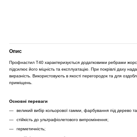
Опис
Профнастил Т40 характеризується додатковими ребрами жорстк
підсилює його міцність та експлуатацію. При покрівлі даху нада
виразність. Використовують в якості перегородок та для оздоб
приміщень.
Основні переваги
великий вибір кольорової гамми, фарбування під дерево та
стійкість до ультрафіолетового випромінення;
герметичність;