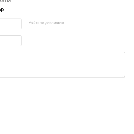
антія
ар
Увійти за допомогою