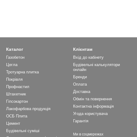
Каталог
Клієнтам
Газобетон
Вхід до кабінету
Цегла
Будівельні калькулятори
онлайн
Тротуарна плитка
Бренди
Покрівля
Оплата
Профнастил
Доставка
Штахетник
Обмін та повернення
Гіпсокартон
Контактна інформація
Лакофарбова продукція
Угода користувача
ОСБ Плита
Гарантія
Цемент
Будівельні суміші
Ми в соцмережах