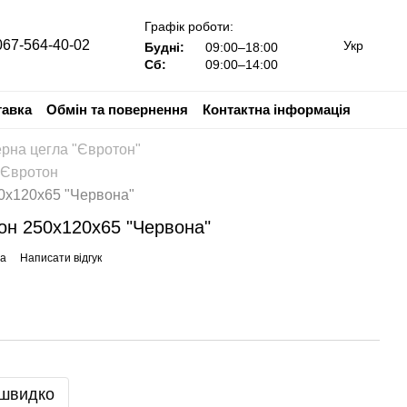
Графік роботи:
067-564-40-02
Укр
Будні:
09:00–18:00
Сб:
09:00–14:00
тавка
Обмін та повернення
Контактна інформація
ерна цегла "Євротон"
 Євротон
0х120х65 "Червона"
он 250х120х65 "Червона"
на
Написати відгук
 швидко