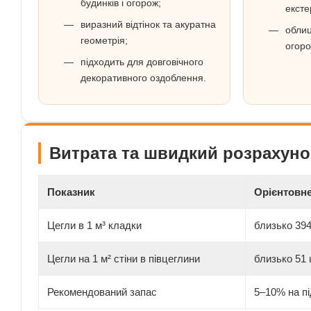
будинків і огорож;
ексте
виразний відтінок та акуратна
облиц
геометрія;
огоро
підходить для довговічного
декоративного оздоблення.
Витрата та швидкий розрахуно
Показник
Орієнтовн
Цегли в 1 м³ кладки
близько 394
Цегли на 1 м² стіни в півцеглини
близько 51 
Рекомендований запас
5–10% на пі