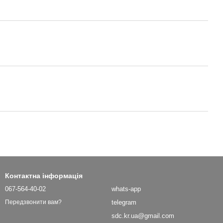
Контактна інформація
067-564-40-02
whats-app
telegram
Передзвонити вам?
sdc.kr.ua@gmail.com