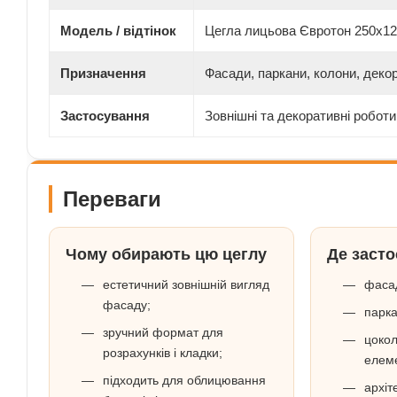
Модель / відтінок
Цегла лицьова Євротон 250х12
Призначення
Фасади, паркани, колони, дек
Застосування
Зовнішні та декоративні роботи
Переваги
Чому обирають цю цеглу
Де заст
естетичний зовнішній вигляд
фасад
фасаду;
парка
зручний формат для
цокол
розрахунків і кладки;
елем
підходить для облицювання
архіт