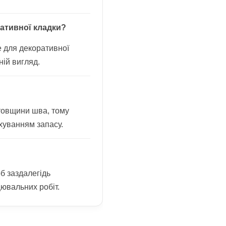
ативної кладки?
е для декоративної
ній вигляд.
 товщини шва, тому
хуванням запасу.
об заздалегідь
ювальних робіт.