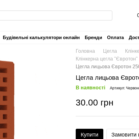
Будівельні калькулятори онлайн
Бренди
Оплата
Дос
Угода користувача
Гарантія
Головна
Цегла
Клінк
Клінкерна цегла "Євротон"
Цегла лицьова Євротон 25
Цегла лицьова Єврот
В наявності
Артикул: Черво
30.00 грн
Купити
Замовити