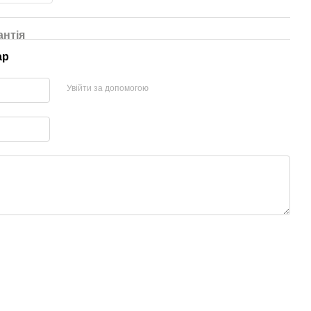
антія
ар
Увійти за допомогою