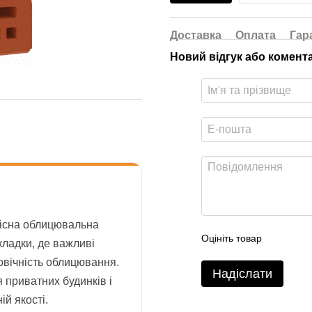
Доставка
Оплата
Гар
Новий відгук або комент
існа облицювальна
Оцініть товар
кладки, де важливі
говічність облицювання.
Надіслати
 приватних будинків і
ій якості.