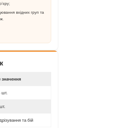
р’єру;
ювання вхідних груп та
ж.
к
е значення
 шт.
шт.
дрізування та бій