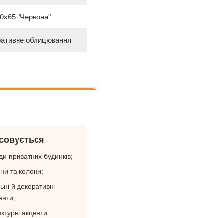
0х65 "Червона"
оративне облицювання
осовується
и приватних будинків;
ни та колони;
ьні й декоративні
енти;
ектурні акценти