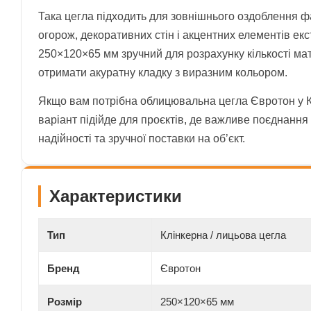
Така цегла підходить для зовнішнього оздоблення 
огорож, декоративних стін і акцентних елементів екс
250×120×65 мм зручний для розрахунку кількості ма
отримати акуратну кладку з виразним кольором.
Якщо вам потрібна облицювальна цегла Євротон у К
варіант підійде для проєктів, де важливе поєднання
надійності та зручної поставки на об’єкт.
Характеристики
Тип
Клінкерна / лицьова цегла
Бренд
Євротон
Розмір
250×120×65 мм