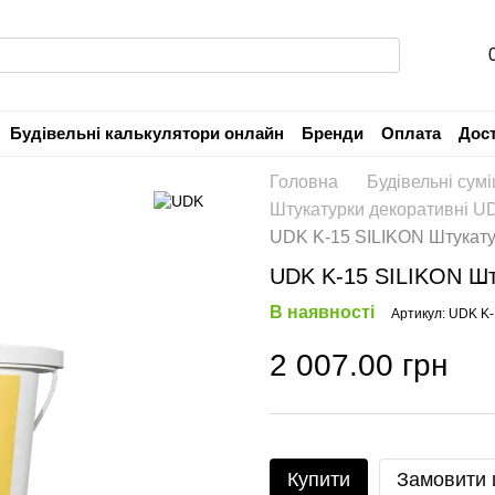
Будівельні калькулятори онлайн
Бренди
Оплата
Дос
Угода користувача
Гарантія
Головна
Будівельні сумі
Штукатурки декоративні U
UDK K-15 SILIKON Штукату
UDK K-15 SILIKON Шт
В наявності
Артикул: UDK K
2 007.00 грн
Купити
Замовити