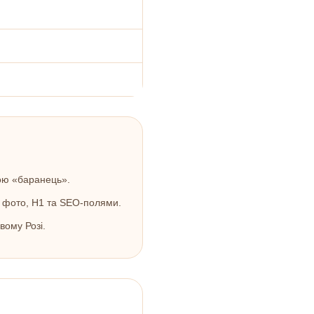
ою «баранець».
з фото, H1 та SEO‑полями.
вому Розі.