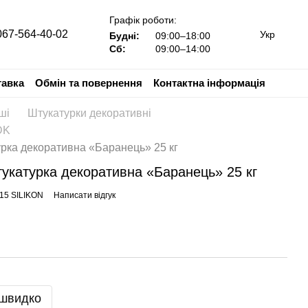
Графік роботи:
067-564-40-02
Укр
Будні:
09:00–18:00
Сб:
09:00–14:00
тавка
Обмін та повернення
Контактна інформація
ші
Штукатурки декоративні
DK
рка декоративна «Баранець» 25 кг
укатурка декоративна «Баранець» 25 кг
-15 SILIKON
Написати відгук
 швидко