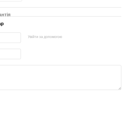
антія
ар
Увійти за допомогою