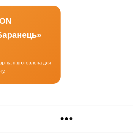
KON
Баранець»
картка підготовлена для
гу.